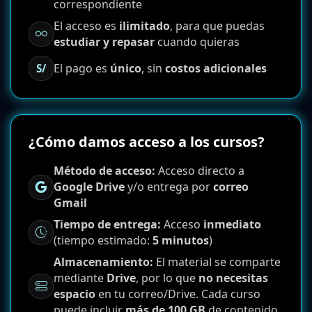
correspondiente
El acceso es
ilimitado
, para que puedas
estudiar y repasar
cuando quieras
El pago es
único
, sin
costos adicionales
S/
¿Cómo damos acceso a los cursos?
Método de acceso:
Acceso directo a
Google Drive
y/o entrega por
correo
Gmail
Tiempo de entrega:
Acceso
inmediato
(tiempo estimado:
5 minutos
)
Almacenamiento:
El material se comparte
mediante
Drive
, por lo que
no necesitas
espacio
en tu correo/Drive. Cada curso
puede incluir
más de 100 GB
de contenido